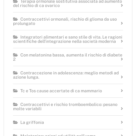
Terapia ormonale sostitutiva associata ad aumento
del rischio di ca ovarico
Contraccettivi ormonali, rischio di glioma da uso
prolungato
Integratori alimentari e sano stile di vita. Le ragioni
scientifiche dell'integrazione nella società moderna
Con melatonina bassa, aumenta il rischio di diabete
2
Contraccezione in adolescenza: meglio metodi ad
azione lunga.
Tc e Tos cause accertate di ca mammario
Contraccettivi e rischio tromboembolico: pesano
molte variabili
La griffonia
Melatonina: azioni ed utilità nell'uomo