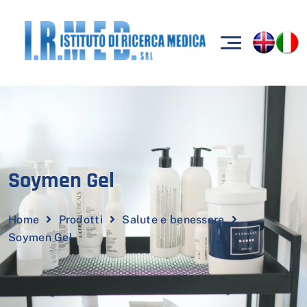
Soymen Gel
Home
Prodotti
Salute e benessere
Soymen Gel