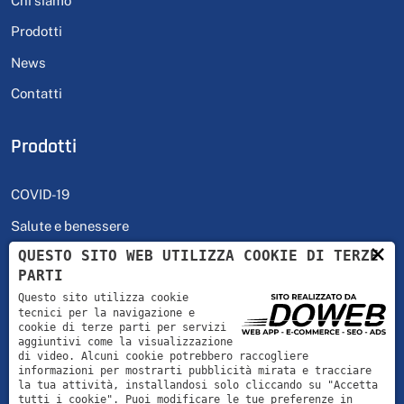
Chi siamo
Prodotti
News
Contatti
Prodotti
COVID-19
Salute e benessere
×
QUESTO SITO WEB UTILIZZA COOKIE DI TERZE
Self Test
PARTI
Contraccezione
Questo sito utilizza cookie
tecnici per la navigazione e
cookie di terze parti per servizi
Orario
aggiuntivi come la visualizzazione
di video. Alcuni cookie potrebbero raccogliere
informazioni per mostrarti pubblicità mirata e tracciare
la tua attività, installandosi solo cliccando su "Accetta
Lunedì - Venerdì
08:00 | 18:00
tutti i cookie". Puoi modificare le tue preferenze in