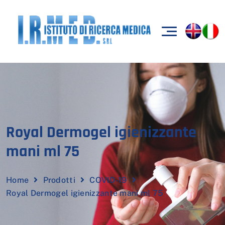
Royal Dermogel igienizzante
mani ml 75
Home
Prodotti
COVID-19
Royal Dermogel igienizzante mani ml 75