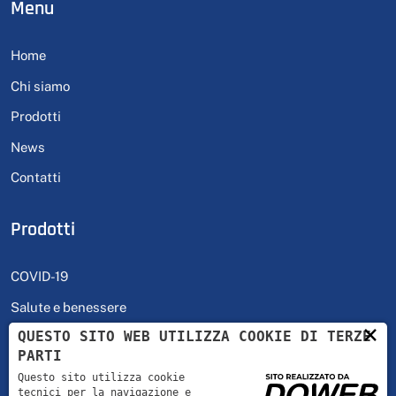
Menu
Home
Chi siamo
Prodotti
News
Contatti
Prodotti
COVID-19
Salute e benessere
×
QUESTO SITO WEB UTILIZZA COOKIE DI TERZE
Self Test
PARTI
Contraccezione
Questo sito utilizza cookie
tecnici per la navigazione e