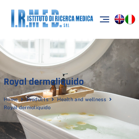
Royal dermoliquido
Home
Products
Health and wellness
Royal dermoliquido